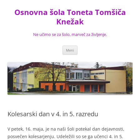
Preskoči
na
Osnovna šola Toneta Tomšiča
vsebino
Knežak
Ne učimo se za šolo, marveč za življenje.
Meni
Kolesarski dan v 4. in 5. razredu
V petek, 16. maja, je na naši šoli potekal dan dejavnosti,
posvečen kolesarjenju. Udeležili so se ga učenci 4. in 5.