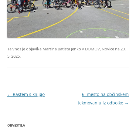
Ta vnos je objavil/a
Martina Batista Jenko
v
DOMOV
,
Novice
na
20.
5. 2025
.
Krmarjenje
←
Rastem s knjigo
6. mesto na občinskem
po
tekmovanju iz odbojke
→
prispevkih
OBVESTILA