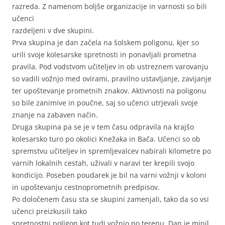
razreda. Z namenom boljše organizacije in varnosti so bili
učenci
razdeljeni v dve skupini.
Prva skupina je dan začela na šolskem poligonu, kjer so
urili svoje kolesarske spretnosti in ponavljali prometna
pravila. Pod vodstvom učiteljev in ob ustreznem varovanju
so vadili vožnjo med ovirami, pravilno ustavljanje, zavijanje
ter upoštevanje prometnih znakov. Aktivnosti na poligonu
so bile zanimive in poučne, saj so učenci utrjevali svoje
znanje na zabaven način.
Druga skupina pa se je v tem času odpravila na krajšo
kolesarsko turo po okolici Knežaka in Bača. Učenci so ob
spremstvu učiteljev in spremljevalcev nabirali kilometre po
varnih lokalnih cestah, uživali v naravi ter krepili svojo
kondicijo. Poseben poudarek je bil na varni vožnji v koloni
in upoštevanju cestnoprometnih predpisov.
Po določenem času sta se skupini zamenjali, tako da so vsi
učenci preizkusili tako
spretnostni poligon kot tudi vožnjo po terenu. Dan je minil