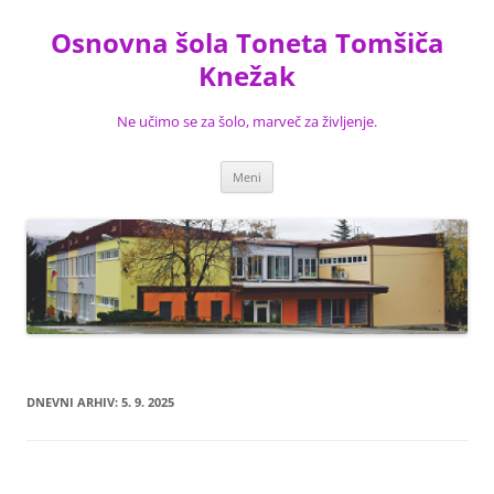
Preskoči
na
Osnovna šola Toneta Tomšiča
vsebino
Knežak
Ne učimo se za šolo, marveč za življenje.
Meni
DNEVNI ARHIV:
5. 9. 2025