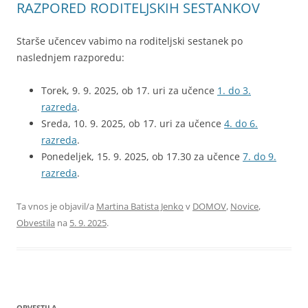
RAZPORED RODITELJSKIH SESTANKOV
Starše učencev vabimo na roditeljski sestanek po
naslednjem razporedu:
Torek, 9. 9. 2025, ob 17. uri za učence
1. do 3.
razreda
.
Sreda, 10. 9. 2025, ob 17. uri za učence
4. do 6.
razreda
.
Ponedeljek, 15. 9. 2025, ob 17.30 za učence
7. do 9.
razreda
.
Ta vnos je objavil/a
Martina Batista Jenko
v
DOMOV
,
Novice
,
Obvestila
na
5. 9. 2025
.
OBVESTILA