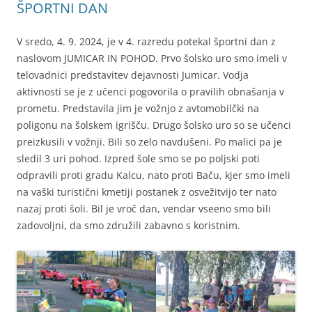
ŠPORTNI DAN
V sredo, 4. 9. 2024, je v 4. razredu potekal športni dan z
naslovom JUMICAR IN POHOD. Prvo šolsko uro smo imeli v
telovadnici predstavitev dejavnosti Jumicar. Vodja
aktivnosti se je z učenci pogovorila o pravilih obnašanja v
prometu. Predstavila jim je vožnjo z avtomobilčki na
poligonu na šolskem igrišču. Drugo šolsko uro so se učenci
preizkusili v vožnji. Bili so zelo navdušeni. Po malici pa je
sledil 3 uri pohod. Izpred šole smo se po poljski poti
odpravili proti gradu Kalcu, nato proti Baču, kjer smo imeli
na vaški turistični kmetiji postanek z osvežitvijo ter nato
nazaj proti šoli. Bil je vroč dan, vendar vseeno smo bili
zadovoljni, da smo združili zabavno s koristnim.