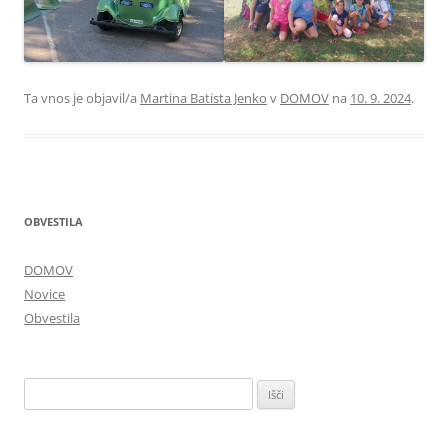
Ta vnos je objavil/a
Martina Batista Jenko
v
DOMOV
na
10. 9. 2024
.
OBVESTILA
DOMOV
Novice
Obvestila
Išči: