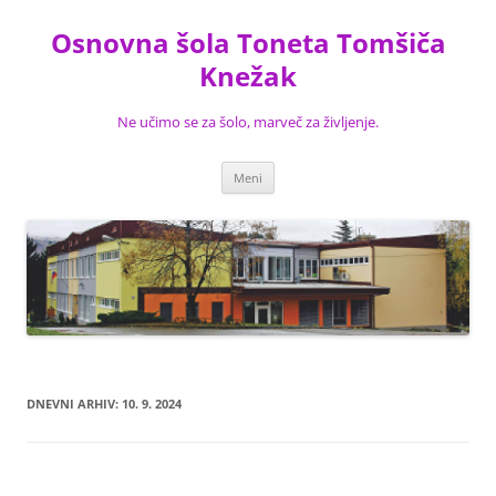
Preskoči
na
Osnovna šola Toneta Tomšiča
vsebino
Knežak
Ne učimo se za šolo, marveč za življenje.
Meni
DNEVNI ARHIV:
10. 9. 2024